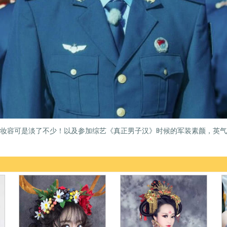
妆容可是淡了不少！以及参加综艺《真正男子汉》时候的军装素颜，英气