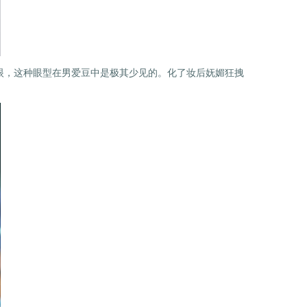
花眼，这种眼型在男爱豆中是极其少见的。化了妆后妩媚狂拽