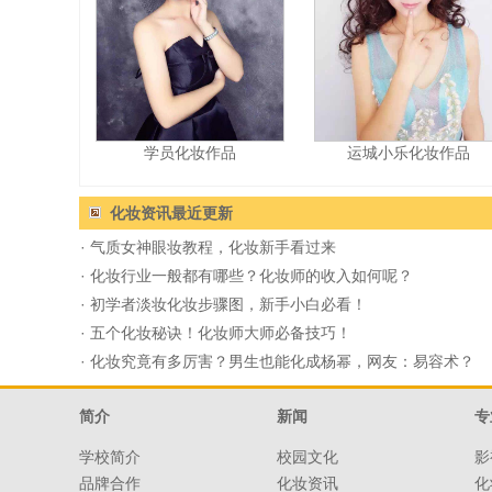
学员化妆作品
运城小乐化妆作品
化妆资讯
最近更新
·
气质女神眼妆教程，化妆新手看过来
·
化妆行业一般都有哪些？化妆师的收入如何呢？
·
初学者淡妆化妆步骤图，新手小白必看！
·
五个化妆秘诀！化妆师大师必备技巧！
·
化妆究竟有多厉害？男生也能化成杨幂，网友：易容术？
简介
新闻
专
学校简介
校园文化
影
品牌合作
化妆资讯
化