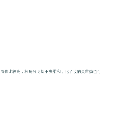
的眉骨比较高，棱角分明却不失柔和，化了妆的吴世勋也可