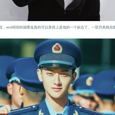
说，wuli韬韬的烟熏妆真的可以算得上是他的一个标志了。一双丹凤桃