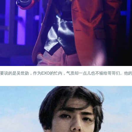
要说的是吴世勋，作为EXO的忙内，气质却一点儿也不输给哥哥们。他