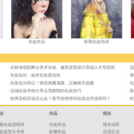
化妆作品
影视化妆培训
·
吉林省戏剧舞台美术化妆、服装造型设计高端人才培训班
·
适
·
化妆知识：如何化妆更自然
·
掌
·
化妆也分段位！错误画魔鬼颜，正确画天使颜
·
化
·
运城化妆学校分享点亮眼睛的化妆技巧
·
新
·
纹绣流程应该怎么走？新手纹绣师你知道这些流程吗？
·
时
业
作品
报名
视化妆进组班
化妆作品
报名试听
妆造型大专班
影楼作品
住宿生活