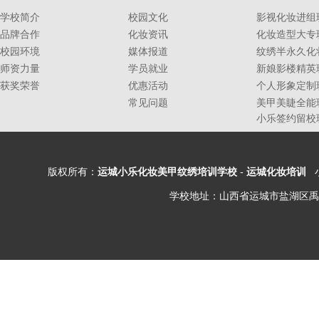
学校简介
校园文化
影视化妆进组
品牌合作
化妆资讯
化妆造型大专
校园环境
媒体报道
纹绣半永久化
师资力量
学员就业
新娘影楼精英
获奖荣誉
优惠活动
个人形象定制
常见问题
美甲美睫全能
小乐签约留校
版权所有：
运城小乐化妆美甲纹绣培训学校
-
运城化妆培训
小
学校地址：山西省运城市盐湖区禹