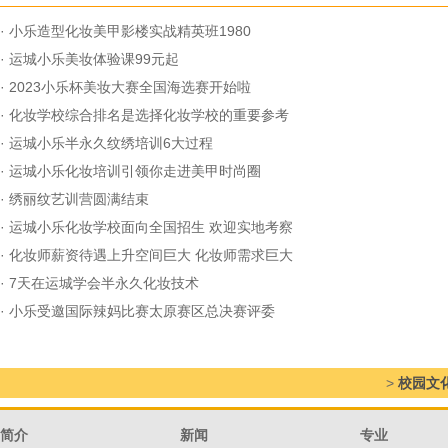
·
小乐造型化妆美甲影楼实战精英班1980
·
运城小乐美妆体验课99元起
·
2023小乐杯美妆大赛全国海选赛开始啦
·
化妆学校综合排名是选择化妆学校的重要参考
·
运城小乐半永久纹绣培训6大过程
·
运城小乐化妆培训引领你走进美甲时尚圈
·
绣丽纹艺训营圆满结束
·
运城小乐化妆学校面向全国招生 欢迎实地考察
·
化妆师薪资待遇上升空间巨大 化妆师需求巨大
·
7天在运城学会半永久化妆技术
·
小乐受邀国际辣妈比赛太原赛区总决赛评委
>
校园文
简介
新闻
专业