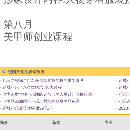
第八月
美甲师创业课程
校园文化及媒体报道
·
化妆学校综合排名是选择化妆学校的重要参考
·
运城
·
运城小乐半永久纹绣培训6大过程
·
运城
·
时尚造型大师小乐团队参加《美人星计》开播仪式
·
小乐
·
《美丽加油站》小乐老师给你分享美丽秘方
·
小乐造
·
运城小乐美妆体验课99元起
·
202
简介
新闻
专业