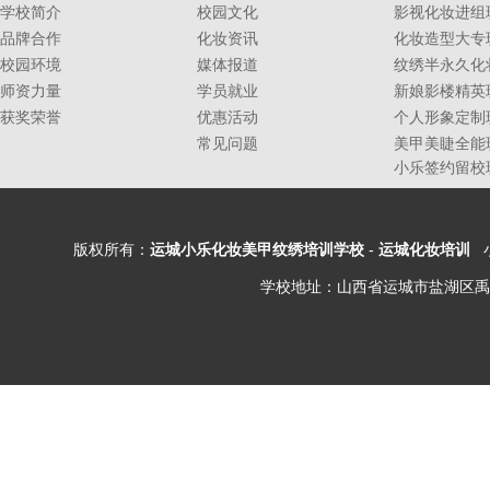
学校简介
校园文化
影视化妆进组
品牌合作
化妆资讯
化妆造型大专
校园环境
媒体报道
纹绣半永久化
师资力量
学员就业
新娘影楼精英
获奖荣誉
优惠活动
个人形象定制
常见问题
美甲美睫全能
小乐签约留校
版权所有：
运城小乐化妆美甲纹绣培训学校
-
运城化妆培训
小
学校地址：山西省运城市盐湖区禹