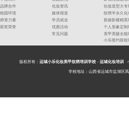
品牌合作
化妆资讯
化妆造型大专
校园环境
媒体报道
纹绣半永久化
师资力量
学员就业
新娘影楼精英
获奖荣誉
优惠活动
个人形象定制
常见问题
美甲美睫全能
小乐签约留校
版权所有：
运城小乐化妆美甲纹绣培训学校
-
运城化妆培训
小
学校地址：山西省运城市盐湖区禹