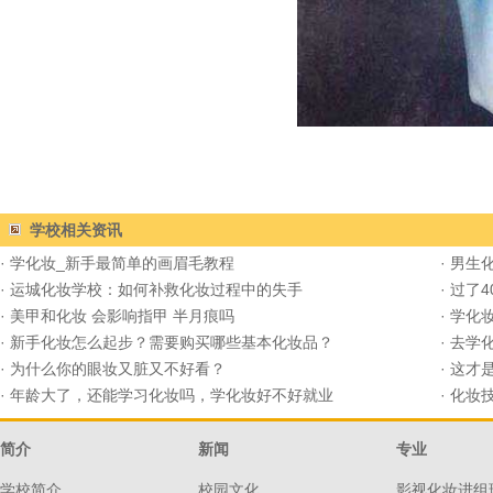
学校相关资讯
·
学化妆_新手最简单的画眉毛教程
·
男生
·
运城化妆学校：如何补救化妆过程中的失手
·
过了4
·
美甲和化妆 会影响指甲 半月痕吗
·
学化
·
新手化妆怎么起步？需要购买哪些基本化妆品？
·
去学
·
为什么你的眼妆又脏又不好看？
·
这才
·
年龄大了，还能学习化妆吗，学化妆好不好就业
·
化妆
简介
新闻
专业
学校简介
校园文化
影视化妆进组