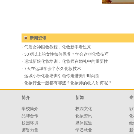
新闻资讯
·
气质女神眼妆教程，化妆新手看过来
·
30岁以上的女性如何保养？学会这些化妆技巧
·
运城新娘化妆培训：化妆师在婚礼中的重要性
·
7天在运城学会半永久化妆技术
·
运城小乐化妆培训引领你走进美甲时尚圈
·
化妆行业一般都有哪些？化妆师的收入如何呢？
简介
新闻
专
学校简介
校园文化
影
品牌合作
化妆资讯
化
校园环境
媒体报道
纹
师资力量
学员就业
新