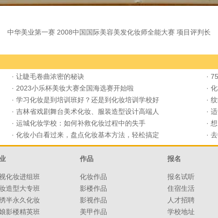
中华美业第一赛 2008中国国际美容美发化妆师全能大赛 项目评判长
·
让睫毛卷曲浓密的秘诀
·
7
·
2023小乐杯美妆大赛全国海选赛开始啦
·
化
·
学习化妆是到培训班好？还是到化妆培训学校好
·
纹
·
吉林省戏剧舞台美术化妆、服装造型设计高端人
·
适
·
运城化妆学校：如何补救化妆过程中的失手
·
想
·
化妆小白看过来，盘点化妆基本方法，轻松搞定
·
去
业
作品
报名
视化妆进组班
化妆作品
报名试听
妆造型大专班
影楼作品
住宿生活
绣半永久化妆
影视作品
人才招聘
娘影楼精英班
美甲作品
学校地址